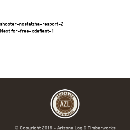
shooter-nostalzha-resport-2
Post
Next
Next
for-free-xdefiant-1
Post
navigation
© Copyright 2016 - Arizona Log & Timberworks