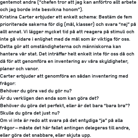
gentemot andra (“chefen tror att jag kan anförtro allt arbete
och jag borde inte besvikna honom”).
Kristina Carter erbjuder ett enkelt schema: Bestäm de fem
prioriterade sakerna för dig (mål, klasser) och svara “nej” på
allt annat. Vi lägger mycket tid på att reagera på stimuli och
inte gå vidare i enlighet med de mål som är viktiga för oss.
Detta gör att omständigheterna och människorna kan
hantera vår stat. Det inträffar helt enkelt inte för oss då och
då för att genomföra en inventering av våra skyldigheter,
planer och vanor.
Carter erbjuder att genomföra en sådan inventering med
frågor:
Behöver du göra vad du gör nu?
Är du verkligen den enda som kan göra det?
Behöver du göra det perfekt, eller är det bara “bara bra”?
Skulle du göra det just nu?
Om vi ​​inte är redo att svara på det entydiga “ja” på alla
frågor – måste det här fallet antingen delegeras till andra,
eller göra det snabbare, eller skjuta upp.