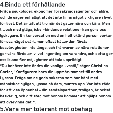
4.Binda ett förhållande
Fråga psykologer, ekonomer, försäkringsagenter och äldre,
och de säger enhälligt att det inte finns något viktigare i livet
för livet. Det är lätt att tro när det gäller nära och kära. Men
till och med ytliga, icke -bindande relationer kan göra oss
lyckligare. En konversation med en helt okänd person verkar
för oss något svårt, men oftast håller den första
besvärligheten inte länge, och frånvaron av nära relationer
ger våra fördelar: vi vet ingenting om varandra, och detta ger
oss ibland fler möjligheter att tala uppriktigt.
“Du behöver inte ändra din vanliga livsstil,” säger Christina
Carter, “Konfigurera bara din uppmärksamhet till andra.
Lyssna. Fråga om de goda sakerna som har hänt med
människor nyligen, lyssna på dem, muntra upp. Var inte rädd
för att visa öppenhet – din samtalspartner, troligen, är också
besvärlig, och ditt steg mot honom kommer att hjälpa honom
att övervinna det. “.
5.Vara mer tolerant mot obehag