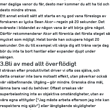
mer dagliga vanor du får, desto mer kommer du att ha tid och
desto mindre stress.
Ett annat enkelt sätt att starta en ny god vana föreslogs av
forskaren av lycka Sean Akor – regeln på 20 sekunder. Det
svåraste i bildandet av någon vana är att börja göra något.
Därför rekommenderar Akor att förenkla det första steget så
mycket som möjligt. Helst borde han ockupera högst 20
sekunder. Om du till exempel vill vänja dig att träna varje dag
bör du inte ta bort hantlar eller expander djupt under
sängen.
3.Bli av med allt överflödigt
I strävan efter produktivitet driver vi ofta oss själva, och
detta orsakar inte bara motsatt effekt, utan påverkar också
vår välbefinnande. Utgång – gör mindre. Granska dina mål,
lämna bara vad du behöver. Oftast orsakas vår
superbelastning inte av objektiva omständigheter, utan av
våra egna attityder (“Jag måste arbeta eftersom jag inte kan
respektera mig själv”) eller långtgående skyldigheter