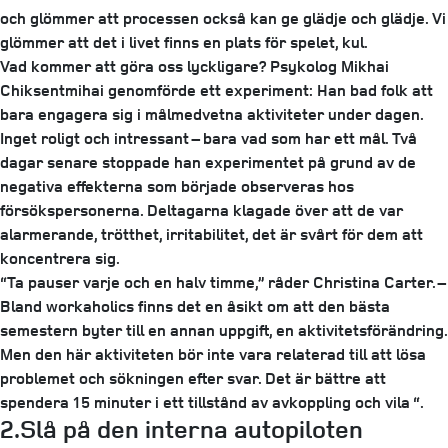
och glömmer att processen också kan ge glädje och glädje. Vi
glömmer att det i livet finns en plats för spelet, kul.
Vad kommer att göra oss lyckligare? Psykolog Mikhai
Chiksentmihai genomförde ett experiment: Han bad folk att
bara engagera sig i målmedvetna aktiviteter under dagen.
Inget roligt och intressant – bara vad som har ett mål. Två
dagar senare stoppade han experimentet på grund av de
negativa effekterna som började observeras hos
försökspersonerna. Deltagarna klagade över att de var
alarmerande, trötthet, irritabilitet, det är svårt för dem att
koncentrera sig.
“Ta pauser varje och en halv timme,” råder Christina Carter. –
Bland workaholics finns det en åsikt om att den bästa
semestern byter till en annan uppgift, en aktivitetsförändring.
Men den här aktiviteten bör inte vara relaterad till att lösa
problemet och sökningen efter svar. Det är bättre att
spendera 15 minuter i ett tillstånd av avkoppling och vila “.
2.Slå på den interna autopiloten