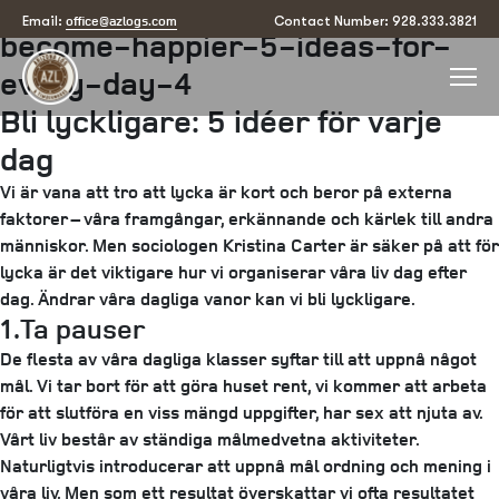
Posted
August 20, 2025
August 20, 2025
by
arizona
office@azlogs.com
Email:
Contact Number: 928.333.3821
become-happier-5-ideas-for-
on
every-day-4
Bli lyckligare: 5 idéer för varje
dag
Vi är vana att tro att lycka är kort och beror på externa
faktorer – våra framgångar, erkännande och kärlek till andra
människor. Men sociologen Kristina Carter är säker på att för
lycka är det viktigare hur vi organiserar våra liv dag efter
dag. Ändrar våra dagliga vanor kan vi bli lyckligare.
1.Ta pauser
De flesta av våra dagliga klasser syftar till att uppnå något
mål. Vi tar bort för att göra huset rent, vi kommer att arbeta
för att slutföra en viss mängd uppgifter, har sex att njuta av.
Vårt liv består av ständiga målmedvetna aktiviteter.
Naturligtvis introducerar att uppnå mål ordning och mening i
våra liv. Men som ett resultat överskattar vi ofta resultatet