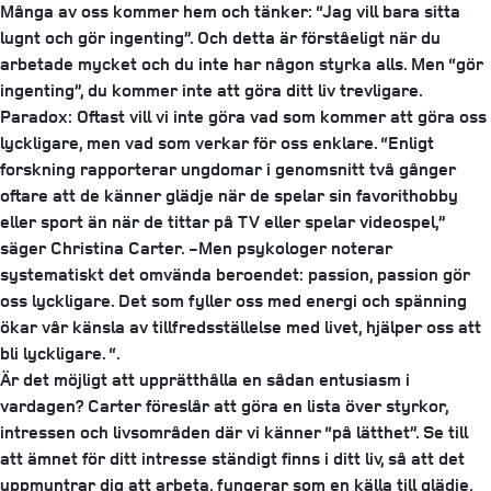
Många av oss kommer hem och tänker: “Jag vill bara sitta
lugnt och gör ingenting”. Och detta är förståeligt när du
arbetade mycket och du inte har någon styrka alls. Men “gör
ingenting”, du kommer inte att göra ditt liv trevligare.
Paradox: Oftast vill vi inte göra vad som kommer att göra oss
lyckligare, men vad som verkar för oss enklare. “Enligt
forskning rapporterar ungdomar i genomsnitt två gånger
oftare att de känner glädje när de spelar sin favorithobby
eller sport än när de tittar på TV eller spelar videospel,”
säger Christina Carter. -Men psykologer noterar
systematiskt det omvända beroendet: passion, passion gör
oss lyckligare. Det som fyller oss med energi och spänning
ökar vår känsla av tillfredsställelse med livet, hjälper oss att
bli lyckligare. “.
Är det möjligt att upprätthålla en sådan entusiasm i
vardagen? Carter föreslår att göra en lista över styrkor,
intressen och livsområden där vi känner “på lätthet”. Se till
att ämnet för ditt intresse ständigt finns i ditt liv, så att det
uppmuntrar dig att arbeta, fungerar som en källa till glädje.