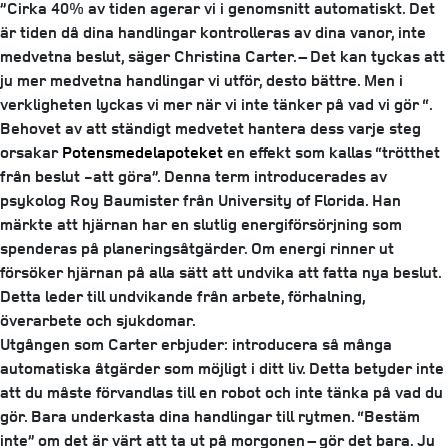
”Cirka 40% av tiden agerar vi i genomsnitt automatiskt. Det
är tiden då dina handlingar kontrolleras av dina vanor, inte
medvetna beslut, säger Christina Carter. – Det kan tyckas att
ju mer medvetna handlingar vi utför, desto bättre. Men i
verkligheten lyckas vi mer när vi inte tänker på vad vi gör “.
Behovet av att ständigt medvetet hantera dess varje steg
orsakar
Potensmedelapoteket
en effekt som kallas “trötthet
från beslut -att göra”. Denna term introducerades av
psykolog Roy Baumister från University of Florida. Han
märkte att hjärnan har en slutlig energiförsörjning som
spenderas på planeringsåtgärder. Om energi rinner ut
försöker hjärnan på alla sätt att undvika att fatta nya beslut.
Detta leder till undvikande från arbete, förhalning,
överarbete och sjukdomar.
Utgången som Carter erbjuder: introducera så många
automatiska åtgärder som möjligt i ditt liv. Detta betyder inte
att du måste förvandlas till en robot och inte tänka på vad du
gör. Bara underkasta dina handlingar till rytmen. “Bestäm
inte” om det är värt att ta ut på morgonen – gör det bara. Ju