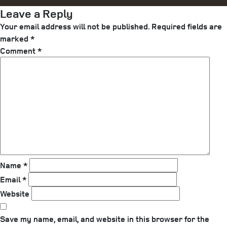
Leave a Reply
Your email address will not be published.
Required fields are
marked
*
Comment
*
Name
*
Email
*
Website
Save my name, email, and website in this browser for the