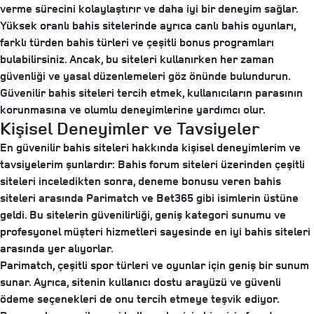
verme sürecini kolaylaştırır ve daha iyi bir deneyim sağlar.
Yüksek oranlı bahis sitelerinde ayrıca canlı bahis oyunları,
farklı türden bahis türleri ve çeşitli bonus programları
bulabilirsiniz. Ancak, bu siteleri kullanırken her zaman
güvenliği ve yasal düzenlemeleri göz önünde bulundurun.
Güvenilir bahis siteleri tercih etmek, kullanıcıların parasının
korunmasına ve olumlu deneyimlerine yardımcı olur.
Kişisel Deneyimler ve Tavsiyeler
En güvenilir bahis siteleri hakkında kişisel deneyimlerim ve
tavsiyelerim şunlardır: Bahis forum siteleri üzerinden çeşitli
siteleri inceledikten sonra, deneme bonusu veren bahis
siteleri arasında Parimatch ve Bet365 gibi isimlerin üstüne
geldi. Bu sitelerin güvenilirliği, geniş kategori sunumu ve
profesyonel müşteri hizmetleri sayesinde en iyi bahis siteleri
arasında yer alıyorlar.
Parimatch, çeşitli spor türleri ve oyunlar için geniş bir sunum
sunar. Ayrıca, sitenin kullanıcı dostu arayüzü ve güvenli
ödeme seçenekleri de onu tercih etmeye teşvik ediyor.