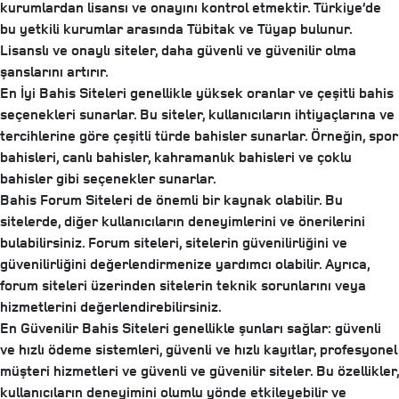
kurumlardan lisansı ve onayını kontrol etmektir. Türkiye’de
bu yetkili kurumlar arasında Tübitak ve Tüyap bulunur.
Lisanslı ve onaylı siteler, daha güvenli ve güvenilir olma
şanslarını artırır.
En İyi Bahis Siteleri genellikle yüksek oranlar ve çeşitli bahis
seçenekleri sunarlar. Bu siteler, kullanıcıların ihtiyaçlarına ve
tercihlerine göre çeşitli türde bahisler sunarlar. Örneğin, spor
bahisleri, canlı bahisler, kahramanlık bahisleri ve çoklu
bahisler gibi seçenekler sunarlar.
Bahis Forum Siteleri de önemli bir kaynak olabilir. Bu
sitelerde, diğer kullanıcıların deneyimlerini ve önerilerini
bulabilirsiniz. Forum siteleri, sitelerin güvenilirliğini ve
güvenilirliğini değerlendirmenize yardımcı olabilir. Ayrıca,
forum siteleri üzerinden sitelerin teknik sorunlarını veya
hizmetlerini değerlendirebilirsiniz.
En Güvenilir Bahis Siteleri genellikle şunları sağlar: güvenli
ve hızlı ödeme sistemleri, güvenli ve hızlı kayıtlar, profesyonel
müşteri hizmetleri ve güvenli ve güvenilir siteler. Bu özellikler,
kullanıcıların deneyimini olumlu yönde etkileyebilir ve