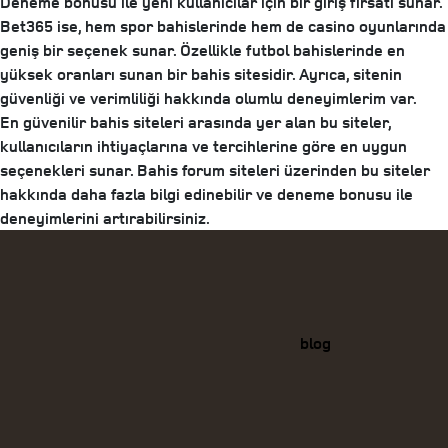
Deneme bonusu ile yeni kullanıcılar için bir giriş fırsatı sunar.
Bet365 ise, hem spor bahislerinde hem de casino oyunlarında
geniş bir seçenek sunar. Özellikle futbol bahislerinde en
yüksek oranları sunan bir bahis sitesidir. Ayrıca, sitenin
güvenliği ve verimliliği hakkında olumlu deneyimlerim var.
En güvenilir bahis siteleri arasında yer alan bu siteler,
kullanıcıların ihtiyaçlarına ve tercihlerine göre en uygun
seçenekleri sunar. Bahis forum siteleri üzerinden bu siteler
hakkında daha fazla bilgi edinebilir ve deneme bonusu ile
deneyimlerini artırabilirsiniz.
Categories
blog