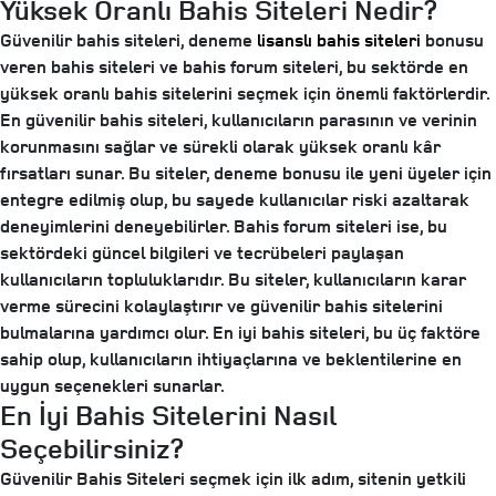
Yüksek Oranlı Bahis Siteleri Nedir?
Güvenilir bahis siteleri, deneme
lisanslı bahis siteleri
bonusu
veren bahis siteleri ve bahis forum siteleri, bu sektörde en
yüksek oranlı bahis sitelerini seçmek için önemli faktörlerdir.
En güvenilir bahis siteleri, kullanıcıların parasının ve verinin
korunmasını sağlar ve sürekli olarak yüksek oranlı kâr
fırsatları sunar. Bu siteler, deneme bonusu ile yeni üyeler için
entegre edilmiş olup, bu sayede kullanıcılar riski azaltarak
deneyimlerini deneyebilirler. Bahis forum siteleri ise, bu
sektördeki güncel bilgileri ve tecrübeleri paylaşan
kullanıcıların topluluklarıdır. Bu siteler, kullanıcıların karar
verme sürecini kolaylaştırır ve güvenilir bahis sitelerini
bulmalarına yardımcı olur. En iyi bahis siteleri, bu üç faktöre
sahip olup, kullanıcıların ihtiyaçlarına ve beklentilerine en
uygun seçenekleri sunarlar.
En İyi Bahis Sitelerini Nasıl
Seçebilirsiniz?
Güvenilir Bahis Siteleri seçmek için ilk adım, sitenin yetkili