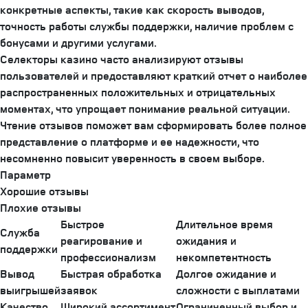
конкретные аспекты, такие как скорость выводов,
точность работы службы поддержки, наличие проблем с
бонусами и другими услугами.
Селекторы казино часто анализируют отзывы
пользователей и предоставляют краткий отчет о наиболее
распространенных положительных и отрицательных
моментах, что упрощает понимание реальной ситуации.
Чтение отзывов поможет вам сформировать более полное
представление о платформе и ее надежности, что
несомненно повысит уверенность в своем выборе.
Параметр
Хорошие отзывы
Плохие отзывы
Быстрое
Длительное время
Служба
реагирование и
ожидания и
поддержки
профессионализм
некомпетентность
Вывод
Быстрая обработка
Долгое ожидание и
выигрышей
заявок
сложности с выплатами
Качество
Широкий ассортимент
Ограниченный выбор и