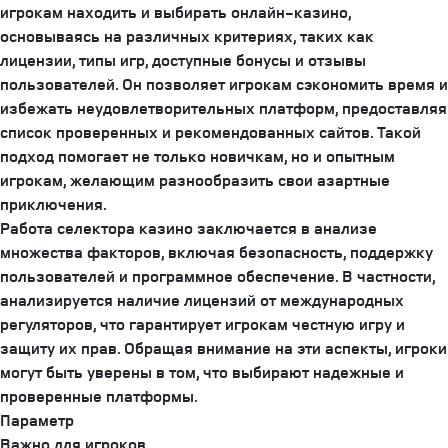
игрокам находить и выбирать онлайн-казино,
основываясь на различных критериях, таких как
лицензии, типы игр, доступные бонусы и отзывы
пользователей. Он позволяет игрокам сэкономить время и
избежать неудовлетворительных платформ, предоставляя
список проверенных и рекомендованных сайтов. Такой
подход помогает не только новичкам, но и опытным
игрокам, желающим разнообразить свои азартные
приключения.
Работа селектора казино заключается в анализе
множества факторов, включая безопасность, поддержку
пользователей и программное обеспечение. В частности,
анализируется наличие лицензий от международных
регуляторов, что гарантирует игрокам честную игру и
защиту их прав. Обращая внимание на эти аспекты, игроки
могут быть уверены в том, что выбирают надежные и
проверенные платформы.
Параметр
Важно для игроков