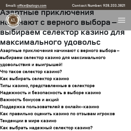
Posted
September 15, 2025
September 15, 2025
by
arizona
office@azlogs.com
Email:
Contact Number: 928.333.3821
Азартные приключения
on
начинают с верного выбора –
выбираем селектор казино для
максимального удовольс
Азартные приключения начинают с верного выбора –
выбираем селектор казино для максимального
удовольствия и выигрышей!
Что такое селектор казино?
Как выбирать селектор казино
Типы казино, представленные в селекторе
Надежность и безопасность в выборе казино
Важность бонусов и акций
Поддержка пользователей в онлайн-казино
Как правильно оценить казино по отзывам игроков
Тенденции в мире казино
Как выбрать надежный селектор казино?