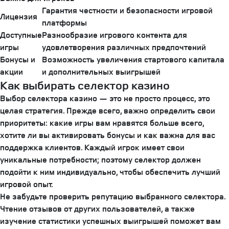
Гарантия честности и безопасности игровой
Лицензия
платформы
Доступные
Разнообразие игрового контента для
игры
удовлетворения различных предпочтений
Бонусы и
Возможность увеличения стартового капитала
акции
и дополнительных выигрышей
Как выбирать селектор казино
Выбор селектора казино — это не просто процесс, это
целая стратегия. Прежде всего, важно определить свои
приоритеты: какие игры вам нравятся больше всего,
хотите ли вы активировать бонусы и как важна для вас
поддержка клиентов. Каждый игрок имеет свои
уникальные потребности; поэтому селектор должен
подойти к ним индивидуально, чтобы обеспечить лучший
игровой опыт.
Не забудьте проверить репутацию выбранного селектора.
Чтение отзывов от других пользователей, а также
изучение статистики успешных выигрышей поможет вам