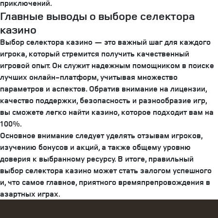
приключений.
Главные выводы о выборе селектора
казино
Выбор селектора казино — это важный шаг для каждого
игрока, который стремится получить качественный
игровой опыт. Он служит надежным помощником в поиске
лучших онлайн-платформ, учитывая множество
параметров и аспектов. Обратив внимание на лицензии,
качество поддержки, безопасность и разнообразие игр,
вы сможете легко найти казино, которое подходит вам на
100%.
Основное внимание следует уделять отзывам игроков,
изучению бонусов и акций, а также общему уровню
доверия к выбранному ресурсу. В итоге, правильный
выбор селектора казино может стать залогом успешного
и, что самое главное, приятного времяпрепровождения в
азартных играх.