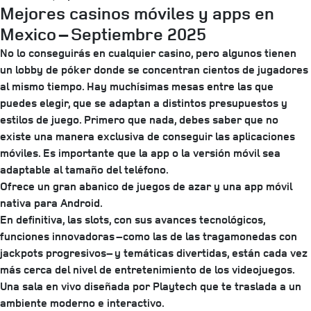
Mejores casinos móviles y apps en
Mexico – Septiembre 2025
No lo conseguirás en cualquier casino, pero algunos tienen
un lobby de póker donde se concentran cientos de jugadores
al mismo tiempo. Hay muchísimas mesas entre las que
puedes elegir, que se adaptan a distintos presupuestos y
estilos de juego. Primero que nada, debes saber que no
existe una manera exclusiva de conseguir las aplicaciones
móviles. Es importante que la app o la versión móvil sea
adaptable al tamaño del teléfono.
Ofrece un gran abanico de juegos de azar y una app móvil
nativa para Android.
En definitiva, las slots, con sus avances tecnológicos,
funciones innovadoras –como las de las tragamonedas con
jackpots progresivos– y temáticas divertidas, están cada vez
más cerca del nivel de entretenimiento de los videojuegos.
Una sala en vivo diseñada por Playtech que te traslada a un
ambiente moderno e interactivo.