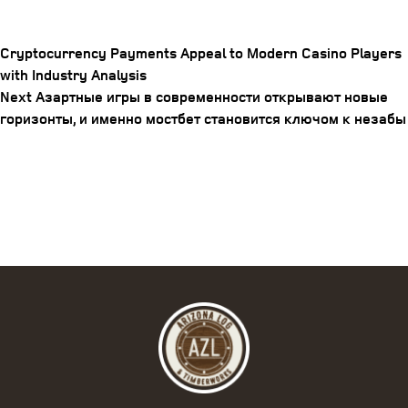
Cryptocurrency Payments Appeal to Modern Casino Players
with Industry Analysis
Post
Next
Next
Азартные игры в современности открывают новые
Post
горизонты, и именно мостбет становится ключом к незабы
navigation