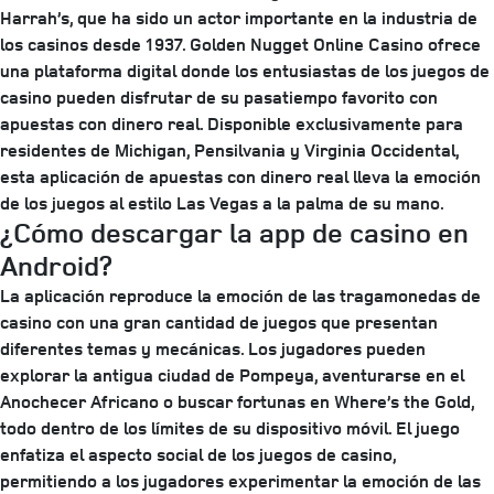
Harrah’s, que ha sido un actor importante en la industria de
los casinos desde 1937. Golden Nugget Online Casino ofrece
una plataforma digital donde los entusiastas de los juegos de
casino pueden disfrutar de su pasatiempo favorito con
apuestas con dinero real. Disponible exclusivamente para
residentes de Michigan, Pensilvania y Virginia Occidental,
esta aplicación de apuestas con dinero real lleva la emoción
de los juegos al estilo Las Vegas a la palma de su mano.
¿Cómo descargar la app de casino en
Android?
La aplicación reproduce la emoción de las tragamonedas de
casino con una gran cantidad de juegos que presentan
diferentes temas y mecánicas. Los jugadores pueden
explorar la antigua ciudad de Pompeya, aventurarse en el
Anochecer Africano o buscar fortunas en Where’s the Gold,
todo dentro de los límites de su dispositivo móvil. El juego
enfatiza el aspecto social de los juegos de casino,
permitiendo a los jugadores experimentar la emoción de las