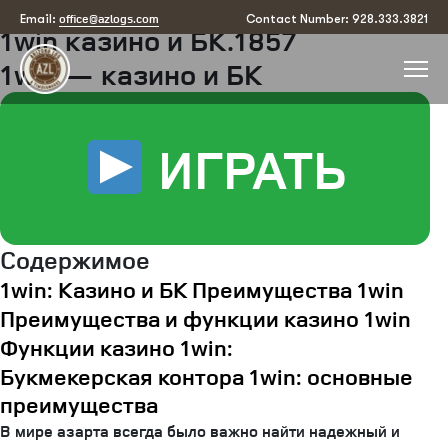
Posted
September 22, 2025
September 22, 2025
by
arizona
office@azlogs.com
Email:
Contact Number: 928.333.3821
1win казино и БК.1857
on
1win — казино и БК
ИГРАТЬ
Содержимое
1win: Казино и БК
Преимущества 1win
Преимущества и функции казино 1win
Функции казино 1win:
Букмекерская контора 1win: основные
преимущества
В мире азарта всегда было важно найти надежный и