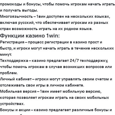
промокоды и бонусы, чтобы помочь игрокам начать играть
и получать выгоды.
Многоязычность – 1вин доступен на нескольких языках,
включая русский, что обеспечивает игрокам из разных
стран возможность играть на их родном языке.
Функции казино 1win:
Регистрация – процесс регистрации в казино прост и
быстр, и игроки могут начать играть в течение нескольких
минут.
Техподдержка – казино предлагает 24/7 техподдержку,
чтобы помочь игрокам в случае возникших вопросов или
проблем.
Личный кабинет – игроки могут управлять своим счетом и
отслеживать свои игры в личном кабинете.
Мобильная версия – 1вин имеет мобильную версию,
которая позволяет игрокам играть на своих мобильных
устройствах.
Бонусы и акции – казино предлагает различные бонусы и