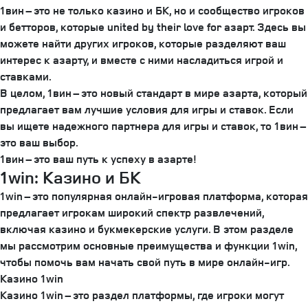
1вин – это не только казино и БК, но и сообщество игроков
и бетторов, которые united by their love for aзарт. Здесь вы
можете найти других игроков, которые разделяют ваш
интерес к азарту, и вместе с ними насладиться игрой и
ставками.
В целом, 1вин – это новый стандарт в мире азарта, который
предлагает вам лучшие условия для игры и ставок. Если
вы ищете надежного партнера для игры и ставок, то 1вин –
это ваш выбор.
1вин – это ваш путь к успеху в азарте!
1win: Казино и БК
1win – это популярная онлайн-игровая платформа, которая
предлагает игрокам широкий спектр развлечений,
включая казино и букмекерские услуги. В этом разделе
мы рассмотрим основные преимущества и функции 1win,
чтобы помочь вам начать свой путь в мире онлайн-игр.
Казино 1win
Казино 1win – это раздел платформы, где игроки могут