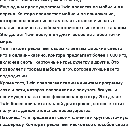
Еще одним преимуществом 1win является ее мобильная
версия. Контора предлагает мобильное приложение,
которое позволяет игрокам делать ставки и играть в
онлайн-казино на любом устройстве с интернет-каналом.
Это делает 1win доступной для игроков из любой точки
мира.
1win также предлагает своим клиентам широкий спектр
игр в онлайн-казино. Контора предлагает более 1 000 игр,
включая слоты, карточные игры, рулетку и другие. Это
позволяет игрокам выбрать игру, которая лучше всего
подходит им.
Кроме того, 1win предлагает своим клиентам программу
лояльности, которая позволяет им получать бонусы и
преимущества за свою фиксированную игру. Это делает
1win более привлекательной для игроков, которые хотят
получать дополнительные преимущества.
Наконец, 1win предлагает своим клиентам круглосуточную
поддержку. Контора предлагает несколько способов связи