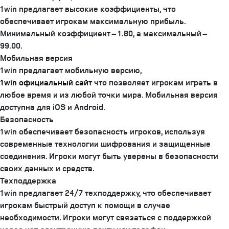
1win предлагает высокие коэффициенты, что
обеспечивает игрокам максимальную прибыль.
Минимальный коэффициент – 1.80, а максимальный –
99.00.
Мобильная версия
1win предлагает мобильную версию,
1win официальный сайт
что позволяет игрокам играть в
любое время и из любой точки мира. Мобильная версия
доступна для iOS и Android.
Безопасность
1win обеспечивает безопасность игроков, используя
современные технологии шифрования и защищенные
соединения. Игроки могут быть уверены в безопасности
своих данных и средств.
Техподдержка
1win предлагает 24/7 техподдержку, что обеспечивает
игрокам быстрый доступ к помощи в случае
необходимости. Игроки могут связаться с поддержкой