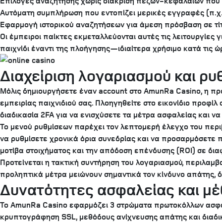
Επιλογές αναζήτησης χωρίς διάκριση πεζών-κεφαλαίων που δ
Αυτόματη συμπλήρωση που εντοπίζει μερικές εγγραφές (π.χ.,
Εφαρμογή ιστορικού αναζητήσεων για άμεση πρόσβαση σε τ
Οι έμπειροι παίκτες εκμεταλλεύονται αυτές τις λειτουργίες
παιχνίδι έναντι της πλοήγησης—ιδιαίτερα χρήσιμο κατά τις 
Διαχείριση λογαριασμού και ρυ
Μόλις δημιουργήσετε έναν account στο AmunRa Casino, η πρό
εμπειρίας παιχνιδιού σας. Πλοηγηθείτε στο εικονίδιο προφί
διαδικασία 2FA για να ενισχύσετε τα μέτρα ασφαλείας και ν
Το μενού ρυθμίσεων παρέχει τον λεπτομερή έλεγχο του περιβ
να ρυθμίσετε χρονικά όρια συνεδρίας και να προσαρμόσετε π
μοτίβα στοιχήματος και την απόδοση επένδυσης (ROI) σε διαφ
Προτείνεται η τακτική συντήρηση του λογαριασμού, περιλαμβ
προληπτικά μέτρα μειώνουν σημαντικά τον κίνδυνο απάτης, δ
Δυνατότητες ασφαλείας και μ
Το AmunRa Casino εφαρμόζει 3 στρώματα πρωτοκόλλων ασφάλ
κρυπτογράφηση SSL, μεθόδους ανίχνευσης απάτης και διαδι