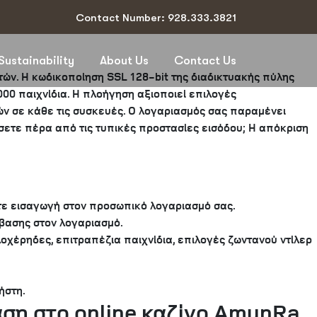
Contact Number: 928.333.3821
Sustainability
About Us
Contact Us
τών. Η κωδικοποίηση SSL 128-bit της διαδικτυακής πύλης
0 παιχνίδια. Η πλοήγηση αξιοποιεί επιλογές
ών σε κάθε τις συσκευές. Ο λογαριασμός σας παραμένει
σετε πέρα από τις τυπικές προστασίες εισόδου; Η απόκριση
ετε εισαγωγή στον προσωπικό λογαριασμό σας.
βασης στον λογαριασμό.
οχέρηδες, επιτραπέζια παιχνίδια, επιλογές ζωντανού ντίλερ
ήστη.
ση στο online καζίνο AmunRa