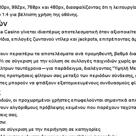
00px, 992px, 768px και 480px, διασφαλίζοντας ότι η λειτουργ
:4 για βέλτιστη χρήση της οθόνης.
ών
a Casino γίνεται ιδιαιτέρως αποτελεσματική όταν αξιοποιεί
ίδια, επιλογές ζωντανού ντίλερ και jackpots, επιτρέποντας 
ουν περαιτέρω τα αποτελέσματα ανά προμηθευτή, βαθμό δια
 σε σύγκριση με την κύλιση σε συλλογές παιχνιδιών χωρίς φ
ίλτρων ταυτόχρονα—για παράδειγμα, διαλέγοντας “Υψηλή Μετ
εί τις προτιμήσεις φίλτρων σας μεταξύ των περιόδων σύνδεση
τες μπορούν να φτιάξουν εξατομικευμένους συνδυασμούς φί
ς
νιδιών, οι προχωρημένοι χρήστες επωφελούνται σημαντικά απ
ουν αλγόριθμους πρόβλεψης κειμένου που παρέχουν ταχύτατ
εις σας.
σω:
 σε σύγκριση με την περιήγηση σε κατηγορίες