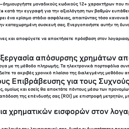
η—δημιουργήστε μοναδικούς κωδικούς 12+ χαρακτήρων που πε
a κατά την εγγραφή για την αξιολόγηση των βαθμών ευπάθει
ι ένα κρίσιμο στάδιο ασφάλειας, απαιτώντας τόσο κανονικά
την καταχωρημένη συσκευή σας. Ενεργοποιήστε αυτήν τη δυν
μήνες και αποφύγετε να αποκτήσετε πρόσβαση στον λογαριασμ
εξεργασία απόσυρσης χρημάτων απ
γα με τη μέθοδο πληρωμής. Τα ηλεκτρονικά πορτοφόλια συνή
είτε το ακριβές χρονικό πλαίσιο της διαλεγμένης μεθόδου απ
υς Επιβράβευσης για τους Συχνούς
, ομοίως και εσείς θα αποκτάτε πόντους μέσω των προνομίω
απόδοση της επένδυσής σας (ROI) με επιστροφή μετρητών, 
ια χρηματικών εισφορών στον λογα
ις επιλογές του λογαριασμού σας. Αυτές οι δυνατότητες περ