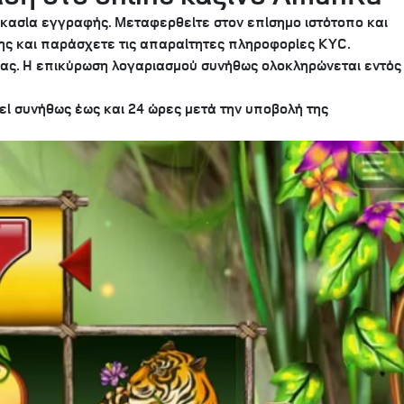
ικασία εγγραφής. Μεταφερθείτε στον επίσημο ιστότοπο και
σης και παράσχετε τις απαραίτητες πληροφορίες KYC.
 σας. Η επικύρωση λογαριασμού συνήθως ολοκληρώνεται εντός
ί συνήθως έως και 24 ώρες μετά την υποβολή της