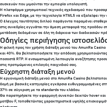
συσκευών που μιμούνται την εμπειρία υπολογιστή.
Η πλατφόρμα χρησιμοποιεί τεχνικές σχεδιασμού που προσαρμό
Firefox και Edge, με την τεχνολογία HTML5 να εξαλείφει τη
Ο έλεγχος ταυτότητας διπλού παράγοντα παραμένει σταθερός
στις συνεδρίες εγγυάται την άμεση μεταφορά της προόδου στ
μετάδοση δεδομένων σε όλη τη διάρκεια των διαδικασιών πρ
Οδηγίες περιήγησης ιστοσελίδ
Η φιλική προς τον χρήστη διάταξη μενού του AmunRa Casino σ
και 40%. Θα βελτιστοποιήσετε την απόδοση χρησιμοποιώντας 
ποσοστά RTP. Η ενσωματωμένη λειτουργία αναζήτησης προσφέ
στις προτιμώμενες επιλογές παιχνιδιού σας.
Εύχρηστη διάταξη μενού
Η εργονομική διάταξη μενού στο AmunRa Casino βελτιστοποι
δομή με βασικές κατηγορίες εγκάρσια ευθυγραμμισμένες στ
37% σε σύγκριση με τα standards του κλάδου.
Θα παρατηρήσετε την εφαρμογή συνεπών δεικτών hover και 
μοτίβου F, τοποθετώντας χαρακτηριστικά υψηλής επισκεψιμότ
πλοήγηση.