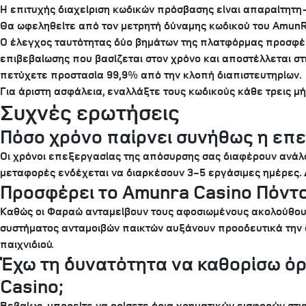
Η επιτυχής διαχείριση κωδικών πρόσβασης είναι απαραίτητ
Θα ωφεληθείτε από τον μετρητή δύναμης κωδικού του AmunR
Ο έλεγχος ταυτότητας δύο βημάτων της πλατφόρμας προσφέρε
επιβεβαίωσης που βασίζεται στον χρόνο και αποστέλλεται σ
πετύχετε προστασία 99,9% από την κλοπή διαπιστευτηρίων.
Για άριστη ασφάλεια, εναλλάξτε τους κωδικούς κάθε τρεις 
Συχνές ερωτήσεις
Πόσο χρόνο παίρνει συνήθως η επ
Οι χρόνοι επεξεργασίας της απόσυρσης σας διαφέρουν ανάλο
μεταφορές ενδέχεται να διαρκέσουν 3-5 εργάσιμες ημέρες. Δ
Προσφέρει το Amunra Casino Πόντο
Καθώς οι Φαραώ ανταμείβουν τους αφοσιωμένους ακολούθους
συστήματος ανταμοιβών παικτών αυξάνουν προοδευτικά την 
παιχνιδιού.
Έχω τη δυνατότητα να καθορίσω όρ
Casino;
Βεβαίως, μπορείτε να ορίσετε όρια χρηματικών εισφορών στ