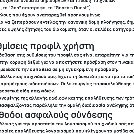
έχονται ονόματα δημιουργών και τίτλους παιχνιδιών
 το “Gon” επιστρέφει το “Gonzo’s Quest”)
ίτλους που έχουν αναπαραχθεί προηγουμένως
 για να ξεπεράσουν εντελώς την κανονική δομή πλοήγησης, δη
ώρες υψηλής ζήτησης του διακομιστή, όταν οι σελίδες κατηγο
θμίσεις προφίλ χρήστη
σβαση στις ρυθμίσεις του προφίλ σας είναι απαραίτητη για τ
λ στην κορυφή δεξιά για να αποκτήσετε πρόσβαση στον πίνακ
α μειώσετε την ευπάθεια σε μη εγκεκριμένη πρόσβαση.
άλλοντος παιχνιδιού σας. Έχετε τη δυνατότητα να τροποποιήσ
αραμέτρους ειδοποιήσεων. Οι λειτουργίες παρακολούθησης στ
ορετικά είδη παιχνιδιών.
ανομένης της αλλαγής κωδικών και της επαλήθευσης των τρόπ
ιασφαλίζοντας παράλληλα την ομαλή διαδικασία ανάληψης ότα
έθοδοι ασφαλούς σύνδεσης
ειας για την προστασία του λογαριασμού παιχνιδιού σας απ
κασίες επαλήθευσης λογαριασμού που ελέγχουν τα μοτίβα σύ