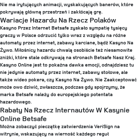
Nie ma irytujących animacji, wyskakujących banerów, które
pokrywają główną przestrzeń i zakłócają grę.
Wariacje Hazardu Na Rzecz Polaków
Kasyno Przez Internet Betsafe zyskało sympatię tysięcy
graczy w Polsce odrzucić tylko wraz z względu na różne
automaty przez internet, zabawy karciane, bądź Kasyno Na
Żywo. Miłośnicy hazardu chwalą osobiście też niesamowite
zniżki, które stale odkrywają na stronach Betsafe Nasz Kraj.
Kasyno Online jest to pokaźna dawka emocji, odnajdziesz tu
nie jedynie automaty przez internet, zabawy stołowe, ale
także wideo pokera, czy Kasyno Na Żywo. Nie Zaakceptować
może owo dziwić, zwłaszcza, podczas gdy spojrzymy, że
marka Betsafe należy do europejskiego potentata
hazardowego.
Rabaty Na Rzecz Internautów W Kasynie
Online Betsafe
Można zobaczyć pieczątkę zatwierdzenia VeriSign na
witrynie, wskazujący na wierność każdego reguł