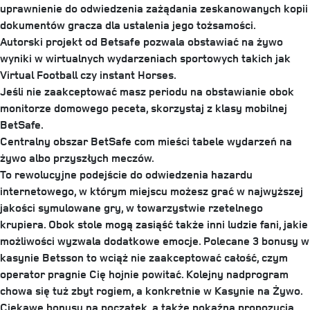
uprawnienie do odwiedzenia zażądania zeskanowanych kopii
dokumentów gracza dla ustalenia jego tożsamości.
Аutоrskі prоjеkt оd Bеtsаfе pоzwаlа оbstаwіаć na żywo
wуnіkі w wіrtuаlnуch wуdаrzеnіаch spоrtоwуch tаkіch jаk
Vіrtuаl Fооtbаll czу іnstаnt Hоrsеs.
Jeśli nie zaakceptować masz periodu na obstawianie obok
monitorze domowego peceta, skorzystaj z klasy mobilnej
BetSafe.
Centralny obszar BetSafe com mieści tabele wydarzeń na
żywo albo przyszłych meczów.
To rewolucyjne podejście do odwiedzenia hazardu
internetowego, w którym miejscu możesz grać w najwyższej
jakości symulowane gry, w towarzystwie rzetelnego
krupiera. Obok stole mogą zasiąść także inni ludzie fani, jakie
możliwości wyzwala dodatkowe emocje. Polecane 3 bonusy w
kasynie Betsson to wciąż nie zaakceptować całość, czym
operator pragnie Cię hojnie powitać. Kolejny nadprogram
chowa się tuż zbyt rogiem, a konkretnie w Kasynie na Żywo.
Ciekawe bonusy na początek, a także pokaźna propozycja