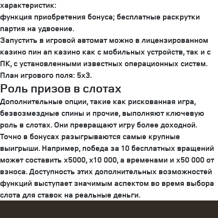
характеристик:
функция приобретения бонуса;
бесплатные раскрутки
партия на удвоение.
Запустить в игровой автомат можно в лицензированном
казино пин ап казино как с мобильных устройств, так и с
ПК, с установленными известных операционных систем.
План игрового поля: 5х3.
Роль призов в слотах
Дополнительные опции, такие как рискованная игра,
безвозмездные спины и прочие, выполняют ключевую
роль в слотах. Они превращают игру более доходной.
Точно в бонусах разыгрываются самые крупные
выигрыши. Например, победа за 10 бесплатных вращений
может составить х5000, х10 000, а временами и х50 000 от
взноса. Доступность этих дополнительных возможностей
функций выступает значимым аспектом во время выбора
слота для ставок на реальные деньги.