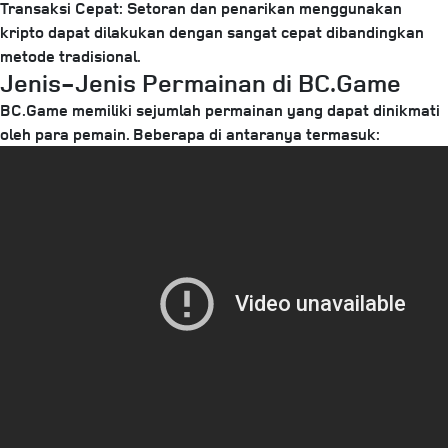
Transaksi Cepat:
Setoran dan penarikan menggunakan
kripto dapat dilakukan dengan sangat cepat dibandingkan
metode tradisional.
Jenis-Jenis Permainan di BC.Game
BC.Game memiliki sejumlah permainan yang dapat dinikmati
oleh para pemain. Beberapa di antaranya termasuk: