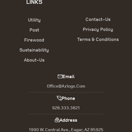
LINKS
Contact-Us
Utility
Privacy Policy
Post
Terms & Conditions
Firewood
Sustainability
About-Us
Email
Office@azlogs.com
Phone
928.333.3821
Address
1990 W. Central Ave., Eagar, AZ 85925