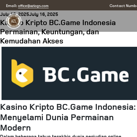
Category:
bcgame5
office@azlogs.com
Email:
Contact Numbe
Posted
July 16, 2025
July 16, 2025
Kasino Kripto BC.Game Indonesia
on
Permainan, Keuntungan, dan
Kemudahan Akses
Kasino Kripto BC.Game Indonesia:
Menyelami Dunia Permainan
Modern
Dalam beberapa tahun terakhir, dunia perjudian online