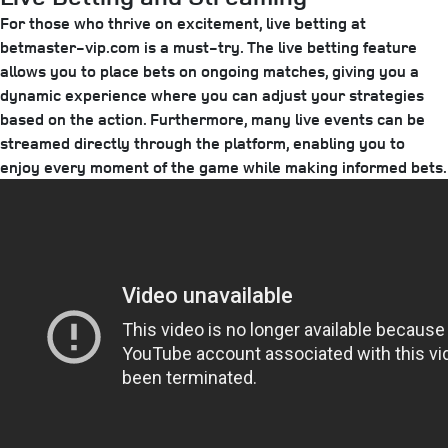
For those who thrive on excitement, live betting at
betmaster-vip.com is a must-try. The live betting feature
allows you to place bets on ongoing matches, giving you a
dynamic experience where you can adjust your strategies
based on the action. Furthermore, many live events can be
streamed directly through the platform, enabling you to
enjoy every moment of the game while making informed bets.