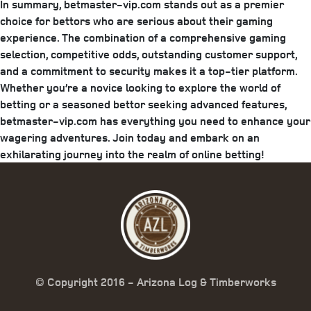
In summary, betmaster-vip.com stands out as a premier
choice for bettors who are serious about their gaming
experience. The combination of a comprehensive gaming
selection, competitive odds, outstanding customer support,
and a commitment to security makes it a top-tier platform.
Whether you’re a novice looking to explore the world of
betting or a seasoned bettor seeking advanced features,
betmaster-vip.com has everything you need to enhance your
wagering adventures. Join today and embark on an
exhilarating journey into the realm of online betting!
© Copyright 2016 - Arizona Log & Timberworks