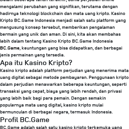
mengalami perubahan yang signifikan, terutama dengan
hadirnya teknologi blockchain dan mata uang kripto. Kasino
Kripto BC.Game Indonesia menjadi salah satu platform yang
mengusung konsep tersebut, memberikan pengalaman
bermain yang unik dan aman. Di sini, kita akan membahas
lebih dalam tentang Kasino Kripto BC.Game Indonesia
BC.Game
, keuntungan yang bisa didapatkan, dan berbagai
jenis permainan yang tersedia.
Apa itu Kasino Kripto?
Kasino kripto adalah platform perjudian yang menerima mata
uang digital sebagai metode pembayaran. Penggunaan kripto
dalam perjudian menawarkan beberapa keuntungan, seperti
transaksi yang cepat, biaya yang lebih rendah, dan privasi
yang lebih baik bagi para pemain. Dengan semakin
populernya mata uang digital, kasino kripto mulai
bermunculan di berbagai negara, termasuk Indonesia.
Profil BC.Game
BC.Game adalah salah satu kasino kripto terkemuka yang